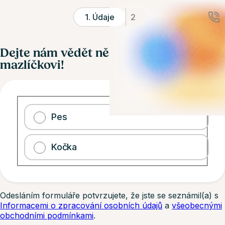
1
.
Údaje
2
Dejte nám vědět něco málo o vašem
mazlíčkovi!
Pes
Kočka
Odesláním formuláře potvrzujete, že jste se seznámil(a) s
Informacemi o zpracování osobních údajů
a
všeobecnými
obchodními podmínkami
.